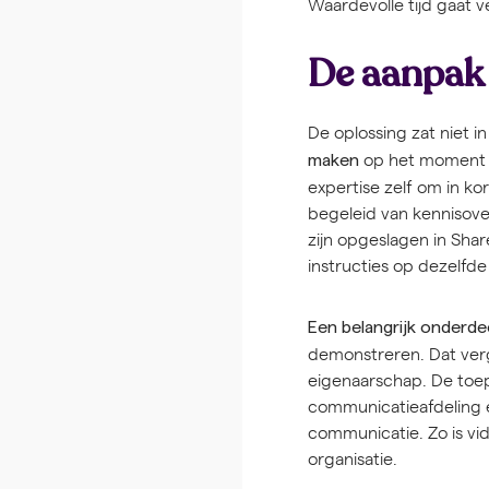
Waardevolle tijd gaat v
De aanpak
De oplossing zat niet 
op het moment d
maken
expertise zelf om in ko
begeleid van kennisover
zijn opgeslagen in Sha
instructies op dezelfde
Een belangrijk onderde
demonstreren. Dat verg
eigenaarschap. De toep
communicatieafdeling e
communicatie. Zo is vi
organisatie.