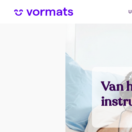
U
Van h
instr