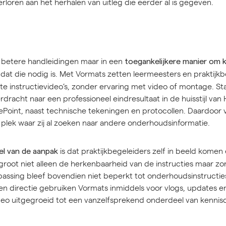
erloren aan het herhalen van uitleg die eerder al is gegeven.
in betere handleidingen maar in een
toegankelijkere manier om 
at die nodig is. Met Vormats zetten leermeesters en praktijkb
rte instructievideo’s, zonder ervaring met video of montage. St
dracht naar een professioneel eindresultaat in de huisstijl van
rePoint, naast technische tekeningen en protocollen. Daardoor
 plek waar zij al zoeken naar andere onderhoudsinformatie.
is dat praktijkbegeleiders zelf in beeld kom
el van de aanpak
root niet alleen de herkenbaarheid van de instructies maar zo
assing bleef bovendien niet beperkt tot onderhoudsinstructie
n directie gebruiken Vormats inmiddels voor vlogs, updates en
deo uitgegroeid tot een vanzelfsprekend onderdeel van kennis