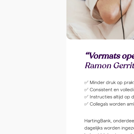
“Vormats open
Ramon Gerrit
✅ Minder druk op prakt
✅ Consistent en volle
✅ Instructies altijd op d
✅ Collega’s worden am
HartingBank, onderdeel
dagelijks worden ingeze