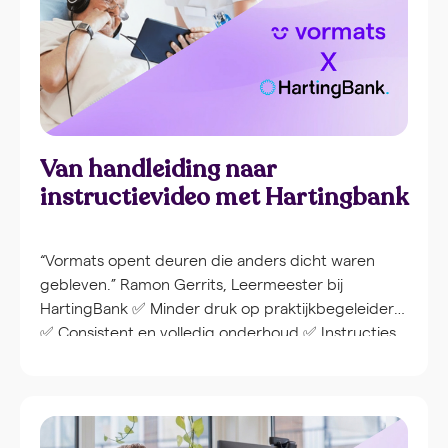
Van handleiding naar
instructievideo met Hartingbank
“Vormats opent deuren die anders dicht waren
gebleven.” Ramon Gerrits, Leermeester bij
HartingBank ✅ Minder druk op praktijkbegeleiders
✅ Consistent en volledig onderhoud ✅ Instructies
altijd op de juiste plek ✅ Collega’s worden
ambassadeurs HartingBank, onderdeel van Medux,
verzorgt het onderhoud van zorg- en
revalidatiehulpmiddelen die dagelijks worden