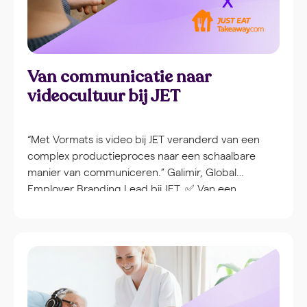
Van communicatie naar
videocultuur bij JET
“Met Vormats is video bij JET veranderd van een
complex productieproces naar een schaalbare
manier van communiceren.” Galimir, Global
Employer Branding Lead bij JET. ✅ Van een
complex productieproces naar 200+ actieve
videocreators in de organisatie ✅ Van onzekerheid
voor de camera naar collega’s die zelfverzekerd en
ontspannen op beeld verschijnen ✅ Teams draaien
nu […]