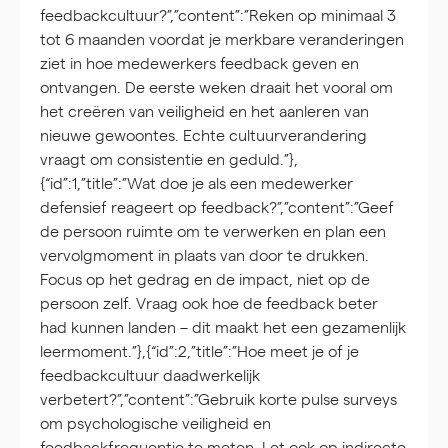
feedbackcultuur?”,”content”:”Reken op minimaal 3
tot 6 maanden voordat je merkbare veranderingen
ziet in hoe medewerkers feedback geven en
ontvangen. De eerste weken draait het vooral om
het creëren van veiligheid en het aanleren van
nieuwe gewoontes. Echte cultuurverandering
vraagt om consistentie en geduld.”},
{“id”:1,”title”:”Wat doe je als een medewerker
defensief reageert op feedback?”,”content”:”Geef
de persoon ruimte om te verwerken en plan een
vervolgmoment in plaats van door te drukken.
Focus op het gedrag en de impact, niet op de
persoon zelf. Vraag ook hoe de feedback beter
had kunnen landen – dit maakt het een gezamenlijk
leermoment.”},{“id”:2,”title”:”Hoe meet je of je
feedbackcultuur daadwerkelijk
verbetert?”,”content”:”Gebruik korte pulse surveys
om psychologische veiligheid en
feedbackfrequentie te meten. Let ook op indirecte