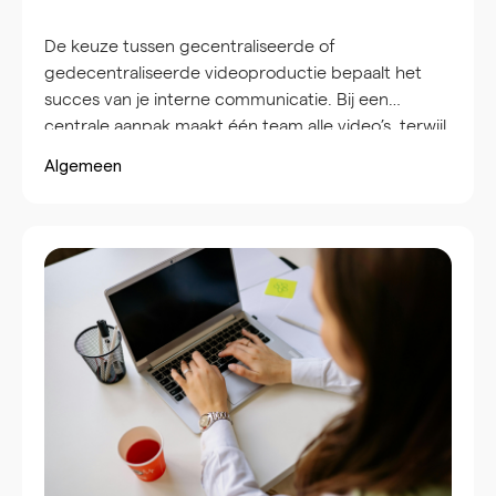
De keuze tussen gecentraliseerde of
gedecentraliseerde videoproductie bepaalt het
succes van je interne communicatie. Bij een
centrale aanpak maakt één team alle video’s, terwijl
bij decentrale productie verschillende afdelingen
Algemeen
zelf content creëren. De juiste keuze hangt af van
je organisatiegrootte, communicatiedoelen en
beschikbare resources. Een hybride model
combineert vaak het beste van beide werelden.
Video is uitgegroeid tot het belangrijkste
communicatiemiddel binnen organisaties.
Medewerkers kijken liever naar een korte video dan
dat ze lange e-mails lezen. De vraag of je
videoproductie centraliseert of juist verspreidt
over afdelingen, heeft directe impact op drie
cruciale gebieden: betrokkenheid van
medewerkers, merkconsistentie en operationele