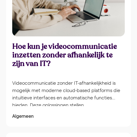
Hoe kun je videocommunicatie
inzetten zonder afhankelijk te
zijn van IT?
Videocommunicatie zonder IT-afhankelijkheid is
mogelijk met moderne cloud-based platforms die
intuïtieve interfaces en automatische functies
bieden. Deze oplossingen stellen
communicatieteams in staat om zelfstandig
Algemeen
professionele video’s te maken zonder technische
kennis of IT-ondersteuning. Door gebruik te maken
van browsergebaseerde tools, vooraf ingestelde