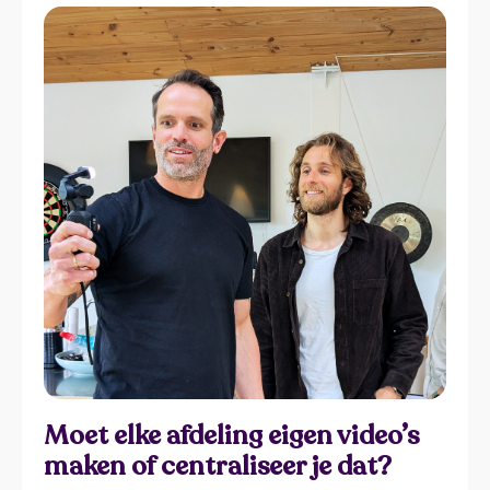
templates en geautomatiseerde
bewerkingsfuncties kunnen medewerkers direct
aan de slag met videocreatie. Traditionele
videosystemen vereisen complexe technische
infrastructuur zoals servers, speciale software-
installaties en netwerkconfiguratiesdie alleen IT-
specialisten kunnen beheren. Organisaties hebben
historisch gezien IT-afdelingen nodig voor het
opzetten van videostudio’s, het installeren van
bewerkingssoftware en het waarborgen van
compatibiliteit tussen verschillende systemen.
Deze afhankelijkheid creëert verschillende
barrières voor communicatieteams.
Moet elke afdeling eigen video’s
maken of centraliseer je dat?