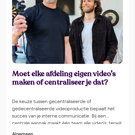
specialisten kunnen beheren. Organisaties hebben
historisch gezien IT-afdelingen nodig voor het
opzetten van videostudio’s, het installeren van
bewerkingssoftware en het waarborgen van
compatibiliteit tussen verschillende systemen.
Deze afhankelijkheid creëert verschillende
barrières voor communicatieteams.
Moet elke afdeling eigen video’s
maken of centraliseer je dat?
De keuze tussen gecentraliseerde of
gedecentraliseerde videoproductie bepaalt het
succes van je interne communicatie. Bij een
centrale aanpak maakt één team alle video’s, terwijl
bij decentrale productie verschillende afdelingen
Algemeen