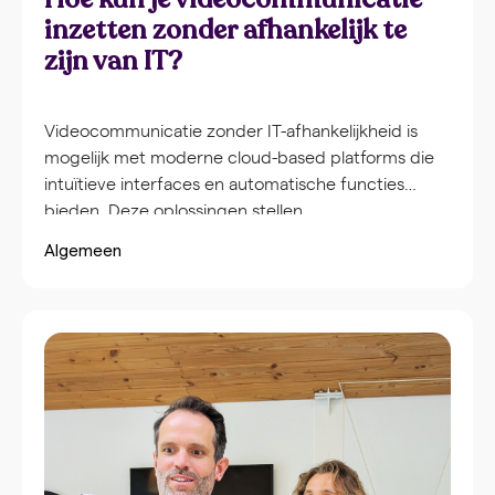
inzetten zonder afhankelijk te
zijn van IT?
Videocommunicatie zonder IT-afhankelijkheid is
mogelijk met moderne cloud-based platforms die
intuïtieve interfaces en automatische functies
bieden. Deze oplossingen stellen
communicatieteams in staat om zelfstandig
Algemeen
professionele video’s te maken zonder technische
kennis of IT-ondersteuning. Door gebruik te maken
van browsergebaseerde tools, vooraf ingestelde
templates en geautomatiseerde
bewerkingsfuncties kunnen medewerkers direct
aan de slag met videocreatie. Traditionele
videosystemen vereisen complexe technische
infrastructuur zoals servers, speciale software-
installaties en netwerkconfiguratiesdie alleen IT-