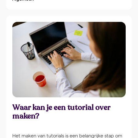
zelf content creëren. De juiste keuze hangt af van
je organisatiegrootte, communicatiedoelen en
beschikbare resources. Een hybride model
combineert vaak het beste van beide werelden.
Video is uitgegroeid tot het belangrijkste
communicatiemiddel binnen organisaties.
Medewerkers kijken liever naar een korte video dan
dat ze lange e-mails lezen. De vraag of je
videoproductie centraliseert of juist verspreidt
over afdelingen, heeft directe impact op drie
cruciale gebieden: betrokkenheid van
medewerkers, merkconsistentie en operationele
Waar kan je een tutorial over
maken?
Het maken van tutorials is een belangrijke stap om