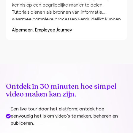
kennis op een begrijpelijke manier te delen.
Tutorials dienen als bronnen van informatie
waarmee complexe processen verduidelijkt kunnen
worden, wat collega’s ondersteunt bij hun
Algemeen
Employee Journey
werkzaamheden. Daarnaast bevorderen tutorials
de zelfstandigheid, doordat teamleden in hun
eigen tempo en op een geschikt moment kunnen
leren. Wat is een […]
Ontdek in 30 minuten hoe simpel
video maken kan zijn.
Een live tour door het platform: ontdek hoe
eenvoudig het is om video’s te maken, beheren en
publiceren.