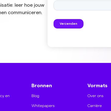
isatie: leer hoe jouw
nnen communiceren.
Bronnen
Vormats
acy en
Blog
Over ons
Whitepapers
Carrière