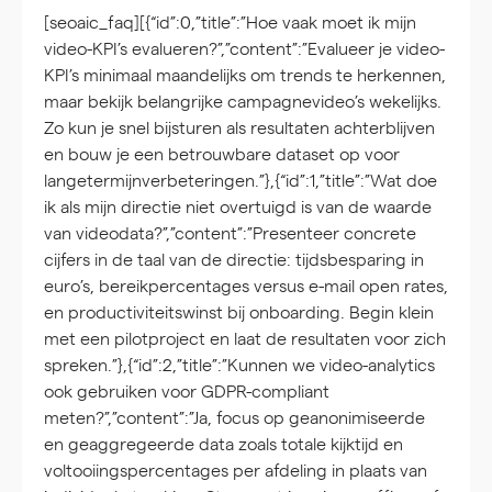
[seoaic_faq][{“id”:0,”title”:”Hoe vaak moet ik mijn
video-KPI’s evalueren?”,”content”:”Evalueer je video-
KPI’s minimaal maandelijks om trends te herkennen,
maar bekijk belangrijke campagnevideo’s wekelijks.
Zo kun je snel bijsturen als resultaten achterblijven
en bouw je een betrouwbare dataset op voor
langetermijnverbeteringen.”},{“id”:1,”title”:”Wat doe
ik als mijn directie niet overtuigd is van de waarde
van videodata?”,”content”:”Presenteer concrete
cijfers in de taal van de directie: tijdsbesparing in
euro’s, bereikpercentages versus e-mail open rates,
en productiviteitswinst bij onboarding. Begin klein
met een pilotproject en laat de resultaten voor zich
spreken.”},{“id”:2,”title”:”Kunnen we video-analytics
ook gebruiken voor GDPR-compliant
meten?”,”content”:”Ja, focus op geanonimiseerde
en geaggregeerde data zoals totale kijktijd en
voltooiingspercentages per afdeling in plaats van