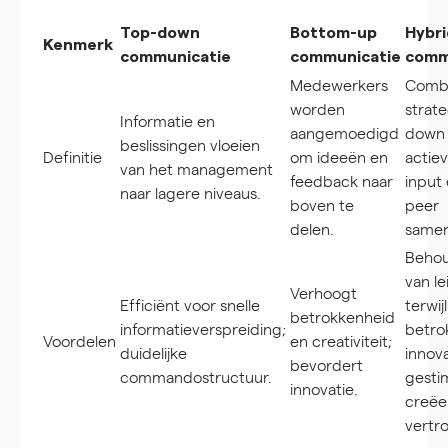
Top-down
Bottom-up
Hybr
Kenmerk
communicatie
communicatie
comm
Medewerkers
Combi
worden
strat
Informatie en
aangemoedigd
down 
beslissingen vloeien
Definitie
om ideeën en
actie
van het management
feedback naar
input 
naar lagere niveaus.
boven te
peer
delen.
samen
Behou
van l
Verhoogt
Efficiënt voor snelle
terwijl
betrokkenheid
informatieverspreiding;
betro
Voordelen
en creativiteit;
duidelijke
innov
bevordert
commandostructuur.
gesti
innovatie.
creëe
vertr