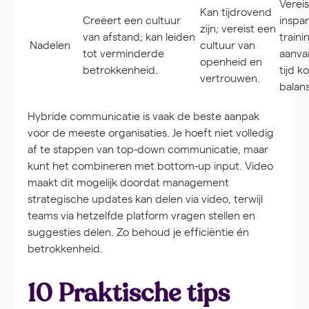
Verei
Kan tijdrovend
Creëert een cultuur
inspa
zijn; vereist een
van afstand; kan leiden
traini
Nadelen
cultuur van
tot verminderde
aanva
openheid en
betrokkenheid.
tijd 
vertrouwen.
balans
Hybride communicatie is vaak de beste aanpak
voor de meeste organisaties. Je hoeft niet volledig
af te stappen van top-down communicatie, maar
kunt het combineren met bottom-up input. Video
maakt dit mogelijk doordat management
strategische updates kan delen via video, terwijl
teams via hetzelfde platform vragen stellen en
suggesties delen. Zo behoud je efficiëntie én
betrokkenheid.
10 Praktische tips