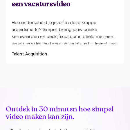
een vacaturevideo
Hoe onderscheid je jezelf in deze krappe
arbeidsmarkt? Simpel, breng jouw unieke
kernwaarden en bedrijfscultuur in beeld met een
vacature video en breng je vacature tot leven! Laat
kandidaten de werksfeer alvast proeven en geef ze
Talent Acquisition
een kijkje achter de schermen. Met Vormats kan
iedereen een vacaturevideo maken, ook jij! Lees
verder en ontdek de […]
Ontdek in 30 minuten hoe simpel
video maken kan zijn.