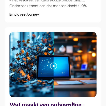
Onderzoek toont aan dat mensen slechts 10%
onthouden van wat ze horen, maar 65% wanneer
Employee Journey
visuele elementen worden toegevoegd. Video-
onboarding transformeert deze eerste ervaring:
van overweldigend naar verwelkomend, van
inconsistent naar gestructureerd. HR-managers die
video implementeren zien 60% snellere
productiviteit en 25-30% minder verloop in de
eerste 90 dagen. Dit artikel onthult de vijf
kerncomponenten die jouw onboarding-video’s
laten werken – van persoonlijke verwelkomingen
tot praktische werkplekinformatie.
Wat maakt een onboarding-