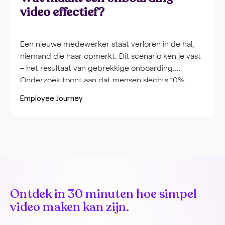
video effectief?
Een nieuwe medewerker staat verloren in de hal,
niemand die haar opmerkt. Dit scenario ken je vast
– het resultaat van gebrekkige onboarding.
Onderzoek toont aan dat mensen slechts 10%
onthouden van wat ze horen, maar 65% wanneer
Employee Journey
visuele elementen worden toegevoegd. Video-
onboarding transformeert deze eerste ervaring:
van overweldigend naar verwelkomend, van
inconsistent naar gestructureerd. HR-managers die
video implementeren zien 60% snellere
productiviteit en 25-30% minder verloop in de
eerste 90 dagen. Dit artikel onthult de vijf
kerncomponenten die jouw onboarding-video’s
Ontdek in 30 minuten hoe simpel
laten werken – van persoonlijke verwelkomingen
video maken kan zijn.
tot praktische werkplekinformatie.