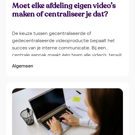
Moet elke afdeling eigen video’s
maken of centraliseer je dat?
De keuze tussen gecentraliseerde of
gedecentraliseerde videoproductie bepaalt het
succes van je interne communicatie. Bij een
centrale aanpak maakt één team alle video’s, terwijl
bij decentrale productie verschillende afdelingen
Algemeen
zelf content creëren. De juiste keuze hangt af van
je organisatiegrootte, communicatiedoelen en
beschikbare resources. Een hybride model
combineert vaak het beste van beide werelden.
Video is uitgegroeid tot het belangrijkste
communicatiemiddel binnen organisaties.
Medewerkers kijken liever naar een korte video dan
dat ze lange e-mails lezen. De vraag of je
videoproductie centraliseert of juist verspreidt
over afdelingen, heeft directe impact op drie