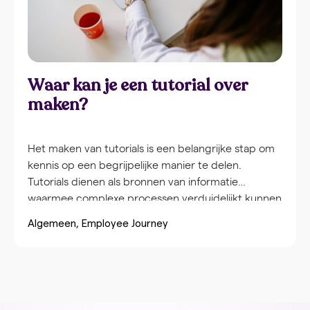
cruciale gebieden: betrokkenheid van
medewerkers, merkconsistentie en operationele
Waar kan je een tutorial over
maken?
Het maken van tutorials is een belangrijke stap om
kennis op een begrijpelijke manier te delen.
Tutorials dienen als bronnen van informatie
waarmee complexe processen verduidelijkt kunnen
worden, wat collega’s ondersteunt bij hun
Algemeen
Employee Journey
werkzaamheden. Daarnaast bevorderen tutorials
de zelfstandigheid, doordat teamleden in hun
eigen tempo en op een geschikt moment kunnen
leren. Wat is een […]