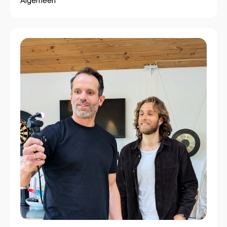
Algemeen
professionele video’s te maken zonder technische
kennis of IT-ondersteuning. Door gebruik te maken
van browsergebaseerde tools, vooraf ingestelde
templates en geautomatiseerde
bewerkingsfuncties kunnen medewerkers direct
aan de slag met videocreatie. Traditionele
videosystemen vereisen complexe technische
infrastructuur zoals servers, speciale software-
installaties en netwerkconfiguratiesdie alleen IT-
specialisten kunnen beheren. Organisaties hebben
historisch gezien IT-afdelingen nodig voor het
opzetten van videostudio’s, het installeren van
bewerkingssoftware en het waarborgen van
compatibiliteit tussen verschillende systemen.
Deze afhankelijkheid creëert verschillende
barrières voor communicatieteams.