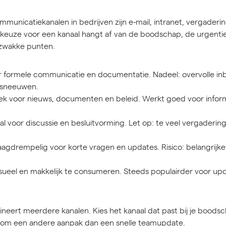
municatiekanalen in bedrijven zijn e-mail, intranet, vergaderi
 keuze voor een kanaal hangt af van de boodschap, de urgentie
 zwakke punten.
 formele communicatie en documentatie. Nadeel: overvolle in
rsneeuwen.
ek voor nieuws, documenten en beleid. Werkt goed voor info
al voor discussie en besluitvorming. Let op: te veel vergadering
aagdrempelig voor korte vragen en updates. Risico: belangrijke 
visueel en makkelijk te consumeren. Steeds populairder voor up
eert meerdere kanalen. Kies het kanaal dat past bij je boods
t om een andere aanpak dan een snelle teamupdate.