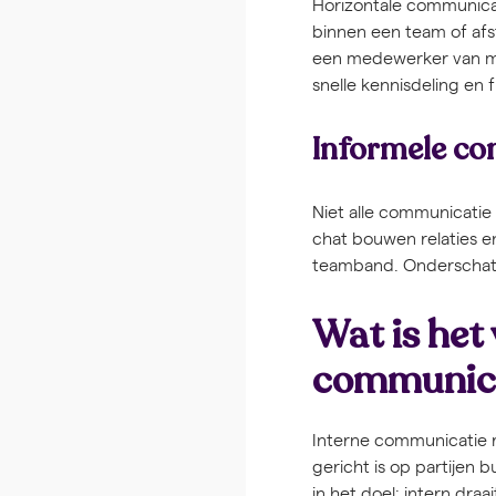
Horizontale communica
binnen een team of afs
een medewerker van ma
snelle kennisdeling en 
Informele c
Niet alle communicatie 
chat bouwen relaties e
teamband. Onderschat d
Wat is het 
communic
Interne communicatie r
gericht is op partijen b
in het doel: intern dr