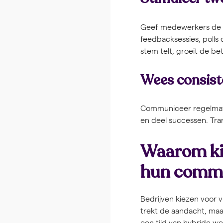
Geef medewerkers de mo
feedbacksessies, polls
stem telt, groeit de be
Wees consist
Communiceer regelmatig,
en deel successen. Tr
Waarom kie
hun commu
Bedrijven kiezen voor v
trekt de aandacht, maa
een tijd van hybride w