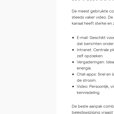
De meest gebruikte com
steeds vaker video. De
kanaal heeft sterke en
E-mail:
Geschikt voor
dat berichten onde
Intranet:
Centrale pl
zelf opzoeken.
Vergaderingen:
Idea
energie.
Chat-apps:
Snel en l
de stroom.
Video:
Persoonlijk, 
kennisdeling.
De beste aanpak combin
beleidswijziging vraag