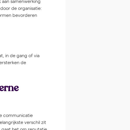
nk aan samenwerking
door de organisatie:
vormen bevorderen
t, in de gang of via
versterken de
terne
rne communicatie
langrijkste verschil zit
 gaat het om reputatie,