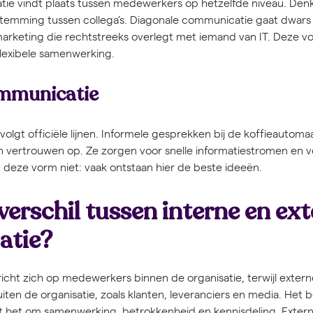
tie vindt plaats tussen medewerkers op hetzelfde niveau. De
temming tussen collega’s. Diagonale communicatie gaat dwars 
rketing die rechtstreeks overlegt met iemand van IT. Deze 
flexibele samenwerking.
ommunicatie
volgt officiële lijnen. Informele gesprekken bij de koffieautomaa
n vertrouwen op. Ze zorgen voor snelle informatiestromen en 
eze vorm niet: vaak ontstaan hier de beste ideeën.
verschil tussen interne en ex
atie?
icht zich op medewerkers binnen de organisatie, terwijl exte
uiten de organisatie, zoals klanten, leveranciers en media. Het be
aait het om samenwerking, betrokkenheid en kennisdeling. Extern